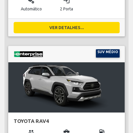
miscellaneous_services
login
Automático
2 Porta
VER DETALHES...
SUV MÉDIO
TOYOTA RAV4
group
business_center
local_gas_station