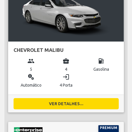
CHEVROLET MALIBU
group
business_center
local_gas_station
5
4
Gasolina
miscellaneous_services
login
Automático
4 Porta
VER DETALHES...
PREMIUM