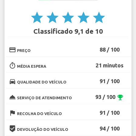
star
star
star
star
star
Classificado 9,1 de 10
credit_card
88 / 100
PREÇO
timer
21 minutos
MÉDIA ESPERA
directions_car
91 / 100
QUALIDADE DO VEÍCULO
room_service
93 / 100
emoji_events
SERVIÇO DE ATENDIMENTO
flag
91 / 100
RECOLHA DO VEÍCULO
beenhere
94 / 100
DEVOLUÇÃO DO VEÍCULO