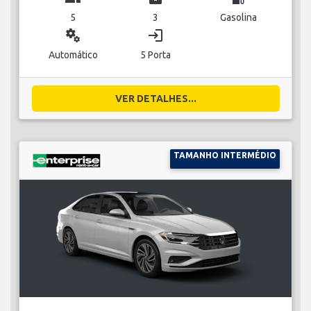
5
3
Gasolina
miscellaneous_services
login
Automático
5 Porta
VER DETALHES...
TAMANHO INTERMÉDIO