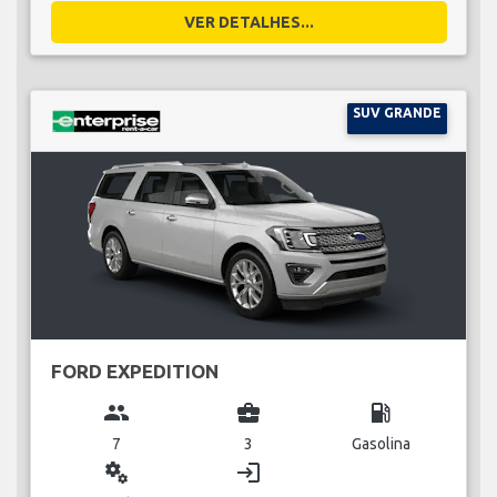
VER DETALHES...
SUV GRANDE
FORD EXPEDITION
group
business_center
local_gas_station
7
3
Gasolina
miscellaneous_services
login