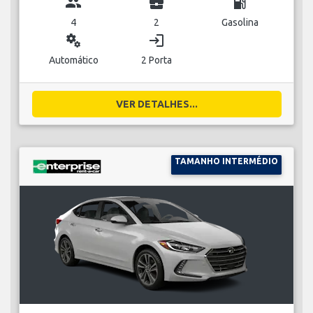
group
business_center
local_gas_station
4
2
Gasolina
miscellaneous_services
login
Automático
2 Porta
VER DETALHES...
TAMANHO INTERMÉDIO