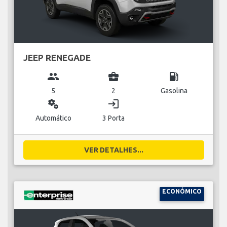
JEEP RENEGADE
group
business_center
local_gas_station
5
2
Gasolina
miscellaneous_services
login
Automático
3 Porta
VER DETALHES...
ECONÓMICO