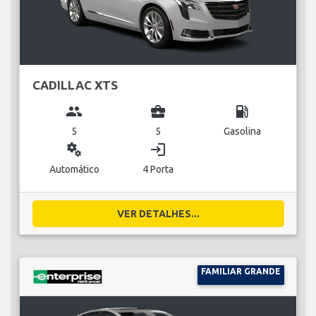
CADILLAC XTS
group
business_center
local_gas_station
5
5
Gasolina
miscellaneous_services
login
Automático
4 Porta
VER DETALHES...
FAMILIAR GRANDE