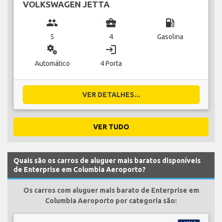
VOLKSWAGEN JETTA
group
business_center
local_gas_station
5
4
Gasolina
miscellaneous_services
login
Automático
4 Porta
VER DETALHES...
VER TUDO
Quais são os carros de aluguer mais baratos disponíveis
de Enterprise em Columbia Aeroporto?
Os carros com aluguer mais barato de Enterprise em
Columbia Aeroporto por categoria são: