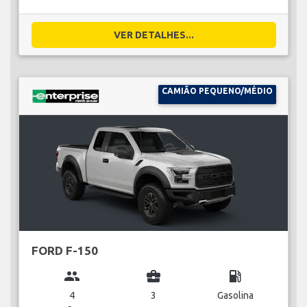
VER DETALHES...
CAMIÃO PEQUENO/MÉDIO
FORD F-150
group
business_center
local_gas_station
4
3
Gasolina