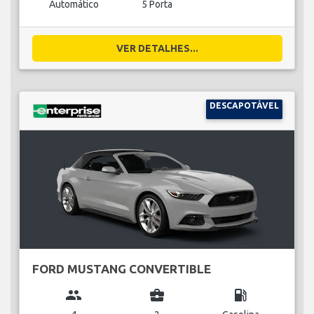
Automático
5 Porta
VER DETALHES...
DESCAPOTÁVEL
FORD MUSTANG CONVERTIBLE
group
business_center
local_gas_station