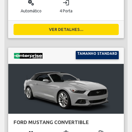
miscellaneous_services
login
Automático
4 Porta
VER DETALHES...
TAMANHO STANDARD
FORD MUSTANG CONVERTIBLE