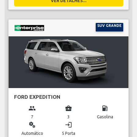
VER DETALHES...
SUV GRANDE
FORD EXPEDITION
group
business_center
local_gas_station
7
3
Gasolina
miscellaneous_services
login
Automático
5 Porta