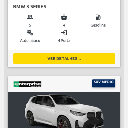
BMW 3 SERIES
group
business_center
local_gas_station
5
4
Gasolina
miscellaneous_services
login
Automático
4 Porta
VER DETALHES...
SUV MÉDIO