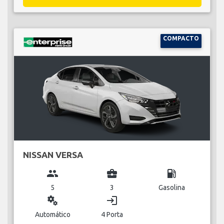
COMPACTO
NISSAN VERSA
group
business_center
local_gas_station
5
3
Gasolina
miscellaneous_services
login
Automático
4 Porta