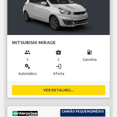
MITSUBISHI MIRAGE
group
business_center
local_gas_station
5
2
Gasolina
miscellaneous_services
login
Automático
4 Porta
VER DETALHES...
CAMIÃO PEQUENO/MÉDIO