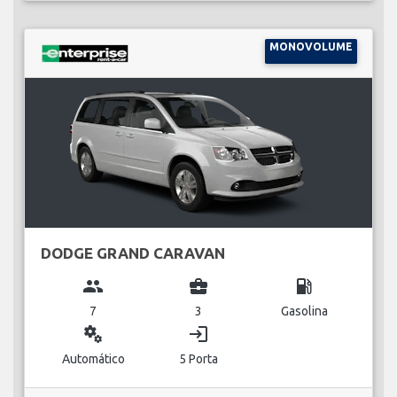
MONOVOLUME
DODGE GRAND CARAVAN
group
business_center
local_gas_station
7
3
Gasolina
miscellaneous_services
login
Automático
5 Porta