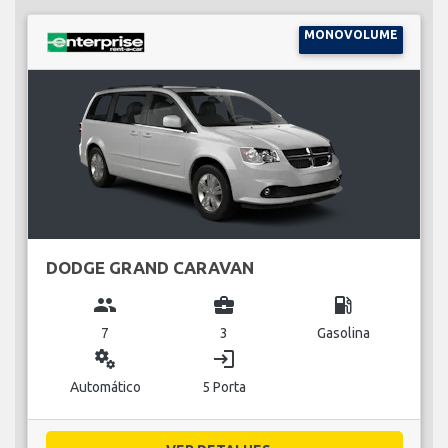
MONOVOLUME
DODGE GRAND CARAVAN
group
business_center
local_gas_station
7
3
Gasolina
miscellaneous_services
login
Automático
5 Porta