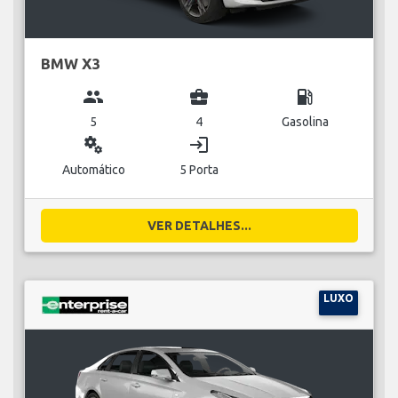
BMW X3
group
business_center
local_gas_station
5
4
Gasolina
miscellaneous_services
login
Automático
5 Porta
VER DETALHES...
LUXO