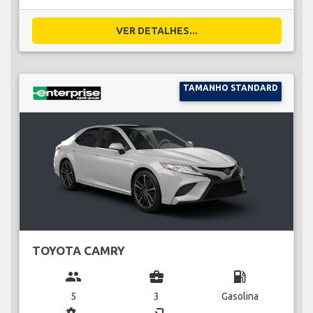
VER DETALHES...
TAMANHO STANDARD
TOYOTA CAMRY
group
business_center
local_gas_station
5
3
Gasolina