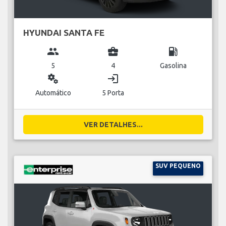
HYUNDAI SANTA FE
group
business_center
local_gas_station
5
4
Gasolina
miscellaneous_services
login
Automático
5 Porta
VER DETALHES...
SUV PEQUENO