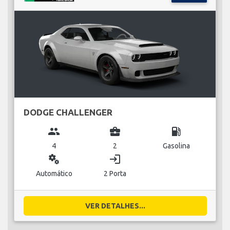
DODGE CHALLENGER
group
business_center
local_gas_station
4
2
Gasolina
miscellaneous_services
login
Automático
2 Porta
VER DETALHES...