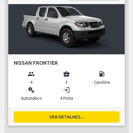
NISSAN FRONTIER
group
business_center
local_gas_station
4
3
Gasolina
miscellaneous_services
login
Automático
4 Porta
VER DETALHES...