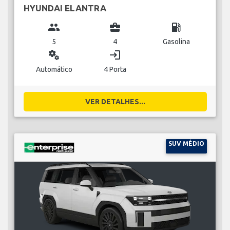
HYUNDAI ELANTRA
group
business_center
local_gas_station
5
4
Gasolina
miscellaneous_services
login
Automático
4 Porta
VER DETALHES...
SUV MÉDIO