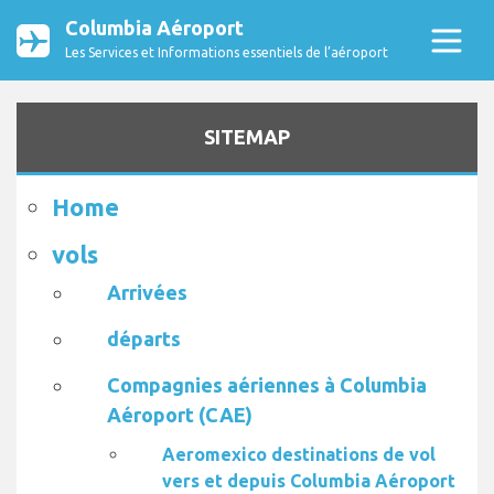
Columbia Aéroport
Les Services et Informations essentiels de l’aéroport
SITEMAP
Home
vols
Arrivées
départs
Compagnies aériennes à Columbia
Aéroport (CAE)
Aeromexico destinations de vol
vers et depuis Columbia Aéroport